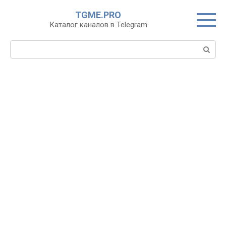
Перейти
TGME.PRO
к
Каталог каналов в Telegram
контенту
Поиск: