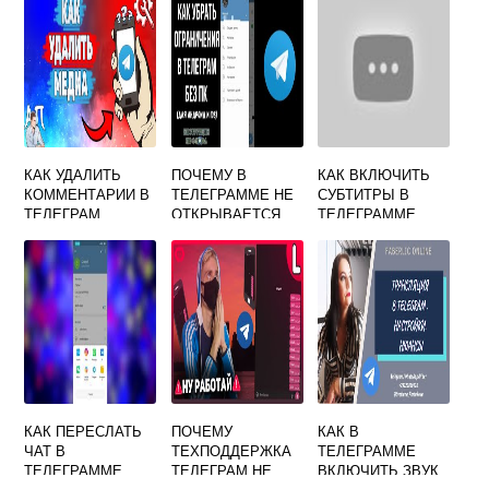
КАК УДАЛИТЬ
ПОЧЕМУ В
КАК ВКЛЮЧИТЬ
КОММЕНТАРИИ В
ТЕЛЕГРАММЕ НЕ
СУБТИТРЫ В
ТЕЛЕГРАМ
ОТКРЫВАЕТСЯ
ТЕЛЕГРАММЕ
КАНАЛЕ
ЧАТ
КАК ПЕРЕСЛАТЬ
ПОЧЕМУ
КАК В
ЧАТ В
ТЕХПОДДЕРЖКА
ТЕЛЕГРАММЕ
ТЕЛЕГРАММЕ
ТЕЛЕГРАМ НЕ
ВКЛЮЧИТЬ ЗВУК