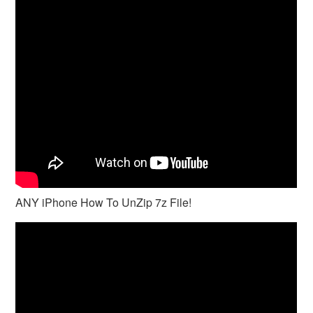
ANY iPhone How To UnZip 7z File!