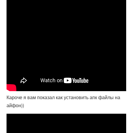
Кароче я вам показал как установить апк файлы на
айфон))