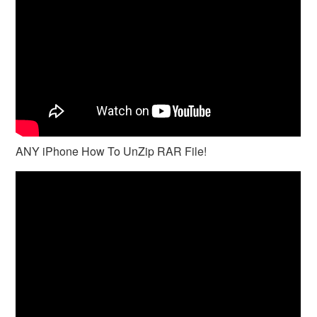
ANY iPhone How To UnZip RAR File!