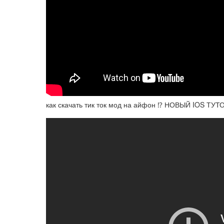
как скачать тик ток мод на айфон ⁉️ НОВЫЙ IOS ТУ