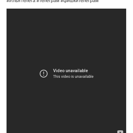
#ИльяТелега #телеграм #фишкителеграм