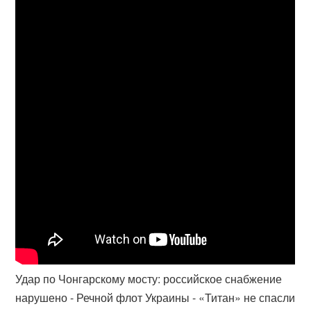
Удар по Чонгарскому мосту: российское снабжение
нарушено - Речной флот Украины - «Титан» не спасли