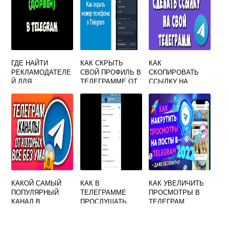
ГДЕ НАЙТИ
КАК СКРЫТЬ
КАК
РЕКЛАМОДАТЕЛЕ
СВОЙ ПРОФИЛЬ В
СКОПИРОВАТЬ
Й ДЛЯ
ТЕЛЕГРАММЕ ОТ
ССЫЛКУ НА
ТЕЛЕГРАММ
КОНТАКТОВ
ЧЕЛОВЕКА В
КАНАЛА
ТЕЛЕГРАММЕ
ПРОФИЛЬ
ДРУГОГО
КАКОЙ САМЫЙ
КАК В
КАК УВЕЛИЧИТЬ
ПОПУЛЯРНЫЙ
ТЕЛЕГРАММЕ
ПРОСМОТРЫ В
КАНАЛ В
ПРОСЛУШАТЬ
ТЕЛЕГРАМ
ТЕЛЕГРАММЕ
ГОЛОСОВОЕ
СООБЩЕНИЕ
НЕЗАМЕТНО