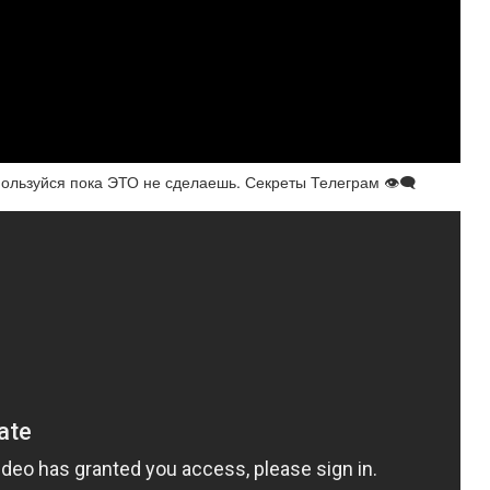
льзуйся пока ЭТО не сделаешь. Секреты Телеграм 👁‍🗨