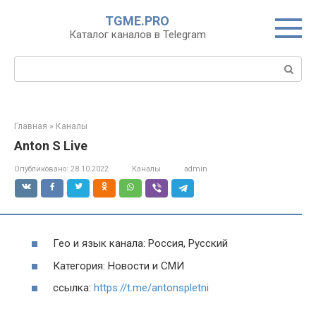
Перейти
TGME.PRO
к
Каталог каналов в Telegram
контенту
Поиск:
Главная
»
Каналы
Anton S Live
Опубликовано:
28.10.2022
Каналы
admin
Гео и язык канала: Россия, Русский
Категория: Новости и СМИ
ссылка:
https://t.me/antonspletni