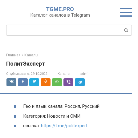
Перейти
TGME.PRO
к
Каталог каналов в Telegram
контенту
Поиск:
Главная
»
Каналы
ПолитЭксперт
Опубликовано:
29.10.2022
Каналы
admin
Гео и язык канала: Россия, Русский
Категория: Новости и СМИ
ссылка:
https://t.me/politexpert